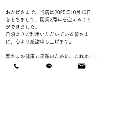
おかげさまで、当店は2025年10月10日
をもちまして、開業2周年を迎えること
ができました。
日頃よりご利用いただいている皆さま
に、心より感謝申し上げます。
皆さまの健康と笑顔のために、これか
らも誠心誠意リハビリ、コンディショ
ニングのお手伝いをさせていただきま
す。
今後とも、どうぞよろしくお願いいた
します。
リハビリサロンTSUNAGU☺️
©product by plusoneworks