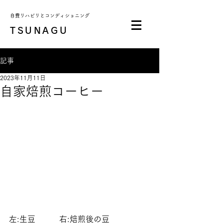
自費リハビリとコンディショニング
TSUNAGU
記事
2023年11月11日
自家焙煎コーヒー
左:生豆　　　右:焙煎後の豆