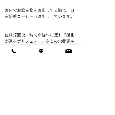
お店でお飲み物をお出しする際に、自
家焙煎コーヒーもお出ししています。
豆は焙煎後、時間が経つに連れて酸化
が進みポリフェノールなどの栄養素も
低下してしまいます。
ご希望の方は、あらかじめご予約の際
に言って頂けると出来るだけ鮮度の良
い物をご提供できます😊
リハビリサロンTSUNAGU
©product by plusoneworks